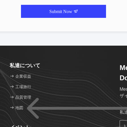
Submit Now
私達について
Me
企業収益
Do
工場旅行
Med
ザ
品質管理
地図
私