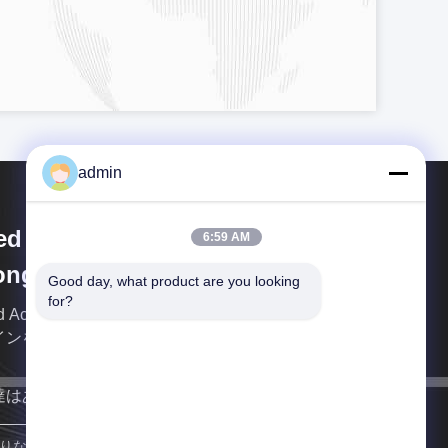
admin
d Accessories Technology
6:59 AM
ngguan Co., Ltd.
Good day, what product are you looking 
for?
 Accessories Technology Dongguan Co., Ltd.は,デ
インを統合し,生産を中心とした企業です.
達はあなたにできるだけ早く戻る。
参加しなさい