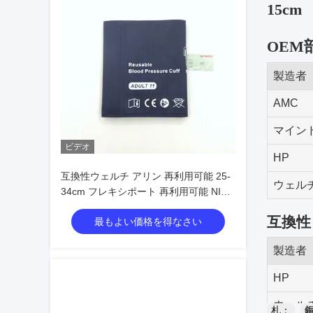
15cm
OEM
製造者
AMC
マインド
ビデオ
HP
互換性ウェルチ アリン 再利用可能 25-
ウェル
34cm フレキシポート 再利用可能 NIBP
マンチェット 11 大人サイズ
互換性
最もよい価格を得なさい
製造者
HP
ウェル
札：