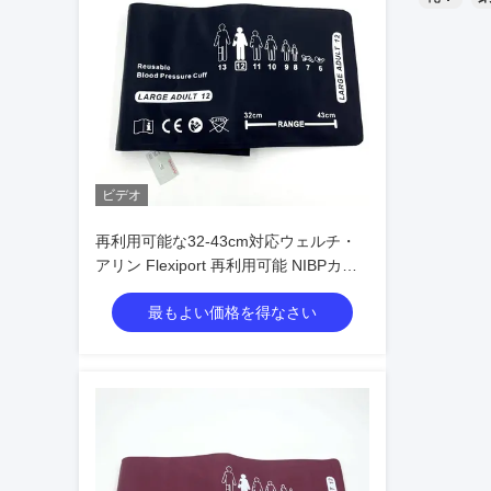
Med A
ージに保
とおりです
周囲温度:
ビデオ
を避ける
再利用可能な32-43cm対応ウェルチ・
相対湿度:
アリン Flexiport 再利用可能 NIBPカフ
12 ラージアダルト
を防ぐた
最もよい価格を得なさい
これらの保
こと に よ