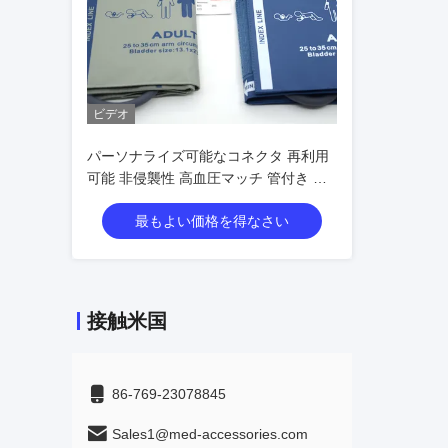
ビデオ
パーソナライズ可能なコネクタ 再利用
可能 非侵襲性 高血圧マッチ 管付き 成
人から新生児
最もよい価格を得なさい
接触米国
86-769-23078845
Sales1@med-accessories.com