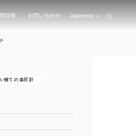
業情報
お問い合わせ
Japanese
チ
使い捨て の 血圧 計