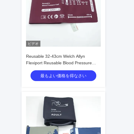
ビデオ
Reusable 32-43cm Welch Allyn
Flexiport Reusable Blood Pressure
Cuffs 12 Large Adult
最もよい価格を得なさい