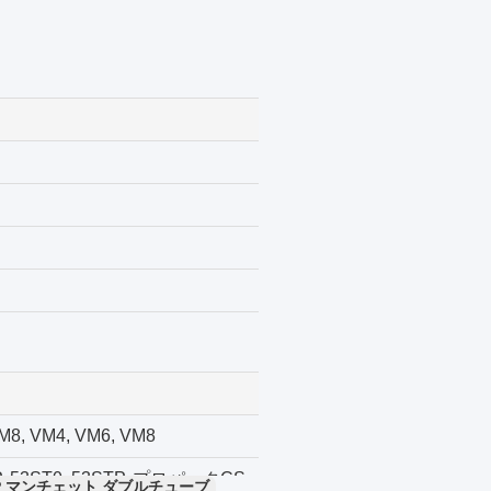
VM8, VM4, VM6, VM8
S0P, 53ST0, 53STP, プロパックCS
BP マンチェット ダブルチューブ