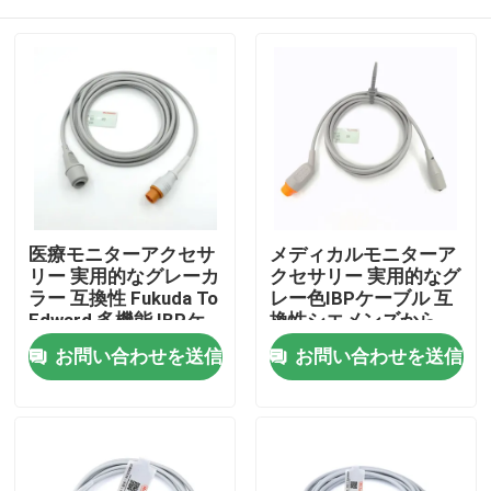
医療モニターアクセサ
メディカルモニターア
リー 実用的なグレーカ
クセサリー 実用的なグ
ラー 互換性 Fukuda To
レー色IBPケーブル 互
Edward 多機能 IBPケ
換性シエメンズから
ーブル
MXマルチ機能
ホーム
お問い合わせを送信
お問い合わせを送信
製品
企業情報