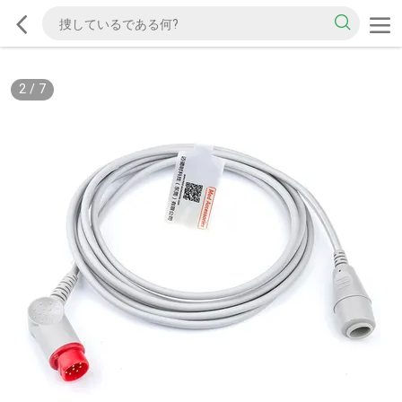
2
/
7