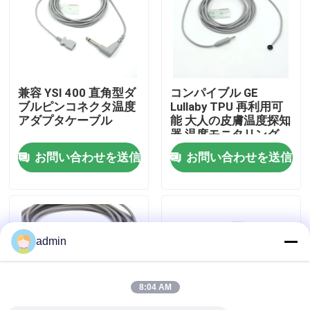
会社案内
品質管理
兼容 YSI 400 直角型ダ
コンパイブル GE
ブルピンコネクタ温度
Lullaby TPU 再利用可
アダプタケーブル
能 大人の皮膚温度探知
お問い合わせ
器 温度モニタリング
お問い合わせを送信
お問い合わせを送信
見積依頼
Spo2センサーケーブル
admin
使い捨て可能なSPO2センサー
8:04 AM
再使用可能なspO2センサー