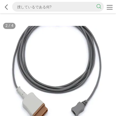
2
/
4