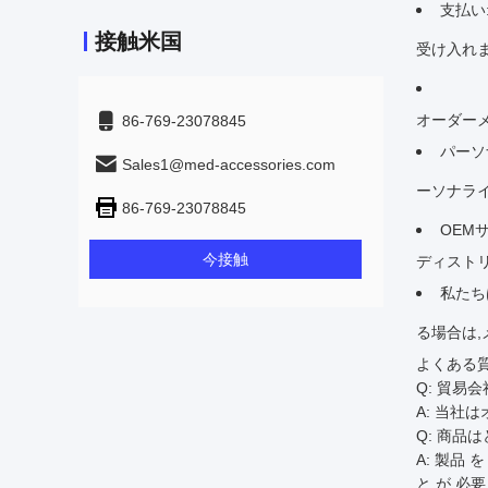
支払い:
接触米国
受け入れま
オーダー
86-769-23078845
パーソ
Sales1@med-accessories.com
ーソナラ
86-769-23078845
OEM
今接触
ディスト
私たち
る場合は,
よくある質問
Q: 貿易
A: 当社
Q: 商品
A: 製品 
と が 必要