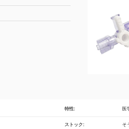
特性:
医
ストック:
そ