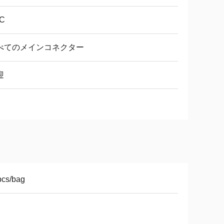
C
べてのメインコネクター
迎
pcs/bag