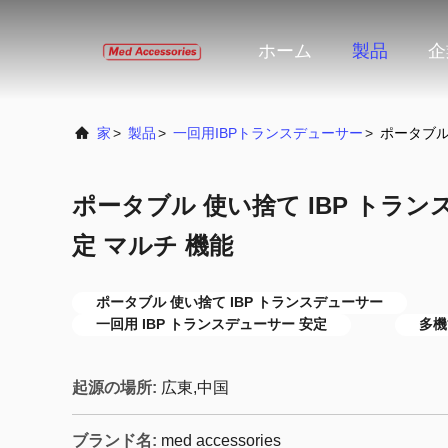
ホーム
製品
企
家
>
製品
>
一回用IBPトランスデューサー
>
ポータブル
ポータブル 使い捨て IBP トラン
定 マルチ 機能
ポータブル 使い捨て IBP トランスデューサー
一回用 IBP トランスデューサー 安定
多機
起源の場所:
広東,中国
ブランド名:
med accessories