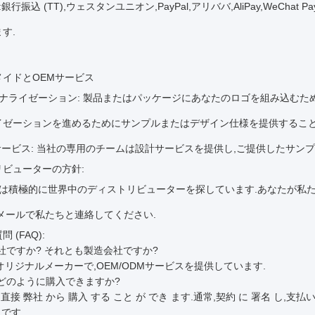
銀行振込 (TT),ウェスタンユニオン,PayPal,アリババ,AliPay,WeCha
す.
メイドとOEMサービス
ナライゼーション: 製品またはパッケージにあなたのロゴを組み込むた
イゼーションを進めるためにサンプルまたはデザイン仕様を提供すること
サービス: 当社の専用のチームは設計サービスを提供し,ご提供したサン
リビューターの方針:
は積極的に世界中のディストリビューターを探しています.あなたが私
メールで私たちと連絡してください.
 (FAQ):
会社ですか? それとも製造会社ですか?
はオリジナルメーカーで,OEM/ODMサービスを提供しています.
はどのように購入できますか?
を 直接 弊社 から 購入 する こと が でき ます.通常,契約 に 署名 し,支払
 です.