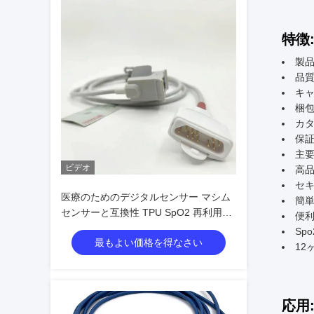
特徴
製品
品質
キャ
梱包
カタ
保証
主要
ビデオ
高品
セキ
医療のためのデジタルセンサー マシム
簡
センサーと互換性 TPU SpO2 再利用可
便
能な探査機型互換性のあるモデル
Sp
最もよい価格を得なさい
12
応用