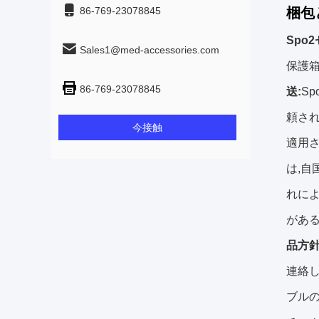
86-769-23078845
梱包
Spo
Sales1@med-accessories.com
保護箱
86-769-23078845
送:
S
頼され
今接触
適用さ
は,自
れによ
がある
品方針
連絡し
ブルの