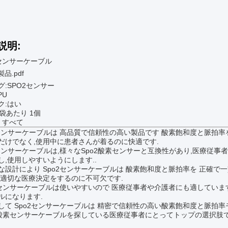
説明:
センサーケーブル
製品.pdf
グ:SPO2センサー
PU
ク:はい
1袋あたり 1個
 すべて
2センサーケーブルは 高品質で信頼性の高い製品です 酸素飽和度と脈拍
だけでなく,使用中に患者さんが着るのに快適です.
2センサーケーブルは,様々なSpo2酸素センサーと互換性があり,医療従
し,使用しやすいようにします..
な設計により Spo2センサーケーブルは 酸素飽和度と脈拍率を 正確で
 適切な医療決定をするのに不可欠です.
2センサーケーブルは使いやすいので 医療従事者や介護者にも適してい
ルになります.
して Spo2センサーケーブルは 精密で信頼性の高い酸素飽和度と脈拍
2酸素センサーケーブルを探している医療従事者にとってトップの選択肢で