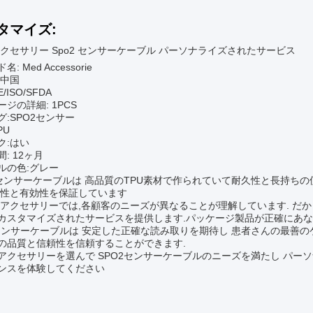
タマイズ:
 アクセサリー Spo2 センサーケーブル パーソナライズされたサービス
: Med Accessorie
:中国
/ISO/SFDA
ジの詳細: 1PCS
グ:SPO2センサー
PU
ク:はい
: 12ヶ月
ルの色:グレー
2センサーケーブルは 高品質のTPU素材で作られていて耐久性と長持ちの使用
全性と有効性を保証しています
 アクセサリーでは,各顧客のニーズが異なることが理解しています. だか
カスタマイズされたサービスを提供します.パッケージ製品が正確にあな
2センサーケーブルは 安定した正確な読み取りを期待し 患者さんの最善の
の品質と信頼性を信頼することができます.
アクセサリーを選んで SPO2センサーケーブルのニーズを満たし パー
ンスを体験してください