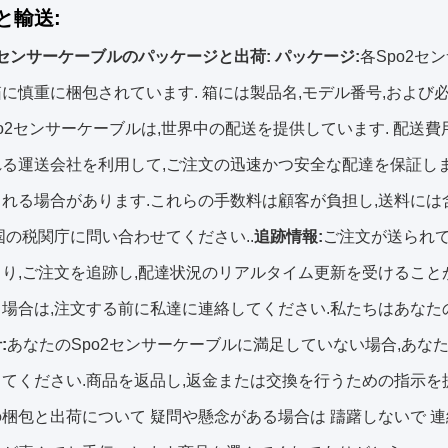
と輸送:
2センサーケーブルのパッケージと出荷:
パッケージ:
各Spo2セ
に慎重に梱包されています. 箱には製品名,モデル番号,および
po2センサーケーブルは,世界中の配送を提供しています. 配送
る運送会社を利用して,ご注文の迅速かつ安全な配達を保証しま
れる場合があります.これらの手数料は顧客が負担し,送料には
国の税関庁に問い合わせてください..
追跡情報:
ご注文が送られて
り,ご注文を追跡し,配達状況のリアルタイム更新を受けること
場合は,注文する前に私達に連絡してください.私たちはあなた
:
あなたのSpo2センサーケーブルに満足していない場合,あな
てください.商品を返品し,返金または交換を行うための指示を提
梱包と出荷について 疑問や懸念がある場合は 躊躇しないで 