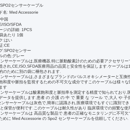
:SPO2センサーケーブル
: Med Accessorie
:中国
/ISO/SFDA
ジの詳細: 1PCS
1袋あたり 1個
ク:はい
:CE
グ:SPO2センサー
ルの色:グレー
2センサーケーブルは,医療機器,特に脈動酸素計のための必要アクセサリーです. 
造され,CE,ISO,SFDA医療用品の品質と安全性を保証します.ケーブ
的のために別の袋に梱包されます.
2センサーケーブルは,さまざまなブランドのパルスオキシメーターと互換
飽和度や脈拍を監視するための不可欠な成分ですこのケーブルは様々な
ます
2センサーケーブルは酸素飽和度と脈拍率を測定する精度で知られており
ータを提供します.患者 の 介護 の 中 で 重要 な ツール で,大人 や 子供
センサーケーブルは灰色で,簡単に認識され,医療環境でもすぐに識別で
用と保管が便利です.このケーブルは耐久性があり 臨床環境での頻繁な使
2センサーケーブルは 高品質な製品で 患者の正確なモニタリングに不可
めに Med Accessorie の Spo2 センサーケーブルを信頼してください.