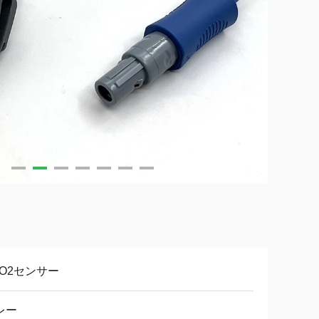
PO2センサー
レー