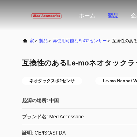
ホーム
製品
企
家
>
製品
>
再使用可能なspO2センサー
>
互換性のある
互換性のあるLe-moネオタックラッ
ネオタックスポ2センサ
Le-mo Neonat W
起源の場所:
中国
ブランド名:
Med Accessorie
証明:
CE/ISO/SFDA