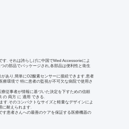
それは誇らしげに中国でMed Accessorieによ
ルは1つの部品でパッケージされ,各部品は便利性と衛生
性があり,簡単にO2酸素センサーに接続できます.患者
医療環境で 特に患者の監視が不可欠な病院で使用さ
,医療従事者が情報に基づいた決定を下すための信頼
 の 両方 に 適用 できる.
きます.そのコンパクトなサイズと軽量なデザインによ
用に耐えられます.
欠です患者さんへの最善のケアを保証する医療機器の