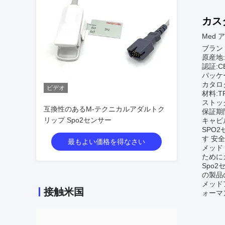
カス
Med
ブランド名
原産地
認証:CE
パッケー
カタロ
ビデオ
材料:T
ストッ
互換性のあるM-テクニカルアダルトク
保証期間
リップ Spo2センサー
キャビ
SPO
す 安
最もよい価格を得なさい
メッド
ために
Spo
の製品
メッド
接触米国
ォーマ