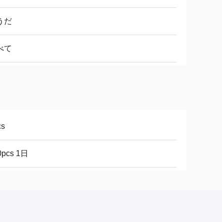
うだ
べて
cs
0pcs 1日