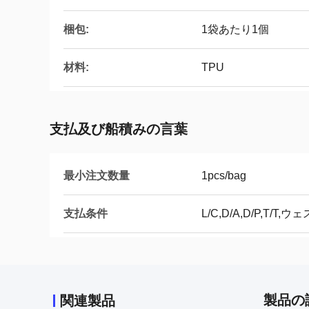
梱包:
1袋あたり1個
材料:
TPU
支払及び船積みの言葉
最小注文数量
1pcs/bag
支払条件
L/C,D/A,D/P,T
製品の
関連製品