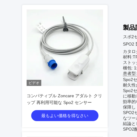
製品
スポ2
SPO2 
カタロ
材料:T
ストッ
梱包: 
患者型:
Spo
ビデオ
耐久性
Spo
コンパティブル Zoncare アダルト クリ
に移動
効率的
ップ 再利用可能な Spo2 センサー
保障し
SPO
最もよい価格を得なさい
なツー
結論と
SPO