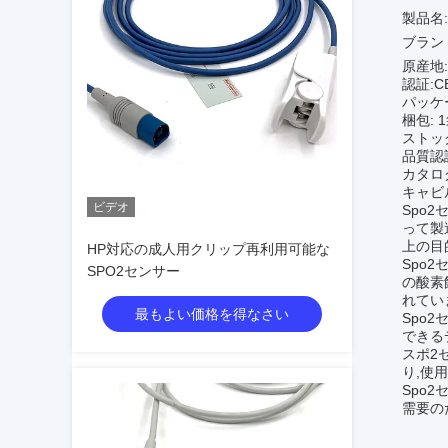
製品名
ブランド名
原産地
認証:CE
パッケー
梱包: 
ストッ
品質認証
カタロ
キャビ
ビデオ
Spo
って製
上の目
HP対応の成人用クリップ再利用可能な
Spo
SPO2センサー
の酸素
れてい
最もよい価格を得なさい
Spo
できるデ
スポ2
り,使
Spo
需要のた