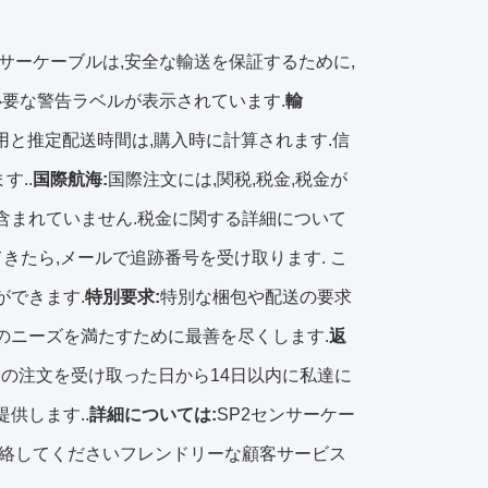
ンサーケーブルは,安全な輸送を保証するために,
必要な警告ラベルが表示されています.
輸
費用と推定配送時間は,購入時に計算されます.信
す..
国際航海:
国際注文には,関税,税金,税金が
含まれていません.税金に関する詳細について
きたら,メールで追跡番号を受け取ります. こ
ができます.
特別要求:
特別な梱包や配送の要求
のニーズを満たすために最善を尽くします.
返
たの注文を受け取った日から14日以内に私達に
供します..
詳細については:
SP2センサーケー
連絡してくださいフレンドリーな顧客サービス