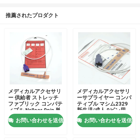
推薦されたプロダクト
メディカルアクセサリ
メディカルアクセサリ
ー 供給者 ストレッチ
ーサプライヤー コンパ
ホーム
ファブリック コンパテ
ティブル マシム2329
ィブル Nellcor 9pin 単
新生児/成人 9ピン用
品 SpO2 センサー 新生
SpO2センサー
製品
お問い合わせを送信
お問い合わせを送信
児/成人向け
企業情報