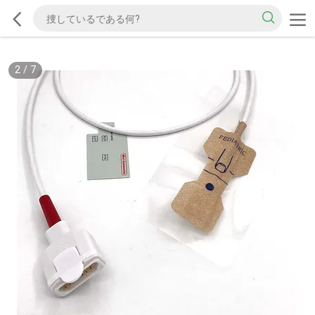
2
/
7